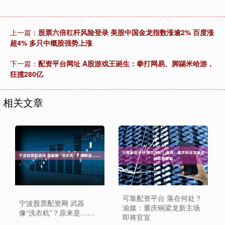
上一篇：
股票六倍杠杆风险登录 美股中国金龙指数涨逾2% 百度涨
超4% 多只中概股强势上涨
下一篇：
配资平台网址 A股游戏王诞生：拳打网易、脚踢米哈游，
狂揽280亿
相关文章
可靠配资平台 落在何处？
宁波股票配资网 武器
渝媒：重庆铜梁龙新主场
像“洗衣机”？原来是……
即将官宣