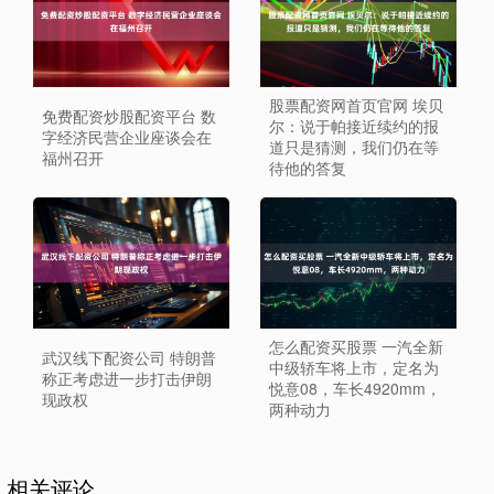
股票配资网首页官网 埃贝
免费配资炒股配资平台 数
尔：说于帕接近续约的报
字经济民营企业座谈会在
道只是猜测，我们仍在等
福州召开
待他的答复
怎么配资买股票 一汽全新
武汉线下配资公司 特朗普
中级轿车将上市，定名为
称正考虑进一步打击伊朗
悦意08，车长4920mm，
现政权
两种动力
相关评论